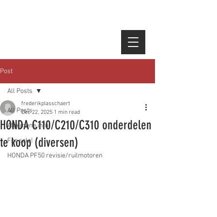
Post
All Posts
frederikplasschaert
All Posts
Dec 22, 2025
1 min read
HONDA C110/C210/C310 onderdelen
Algemene info
te koop (diversen)
For sale!
HONDA PF50 revisie/ruilmotoren