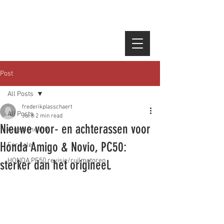
Post
All Posts
frederikplasschaert
All Posts
Jul 8
2 min read
Nieuwe voor- en achterassen voor
Algemene info
Honda Amigo & Novio, PC50:
For sale!
HONDA PF50 revisie/ruilmotoren
sterker dan het origineel.