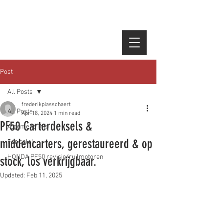
Post
All Posts
frederikplasschaert
All Posts
Apr 18, 2024
1 min read
PF50 Carterdeksels &
Algemene info
middencarters, gerestaureerd & op
For sale!
HONDA PF50 revisie/ruilmotoren
stock, los verkrijgbaar.
Updated:
Feb 11, 2025